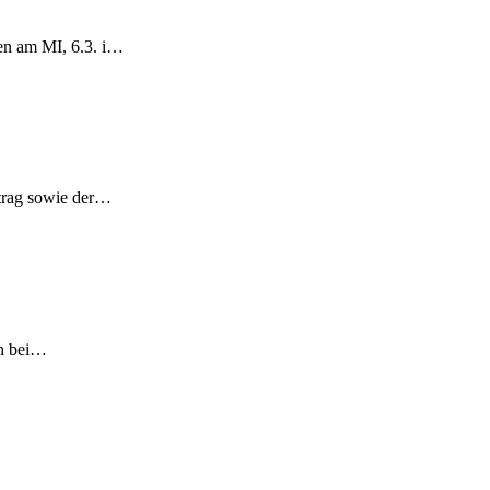
en am MI, 6.3. i…
rtrag sowie der…
ch bei…