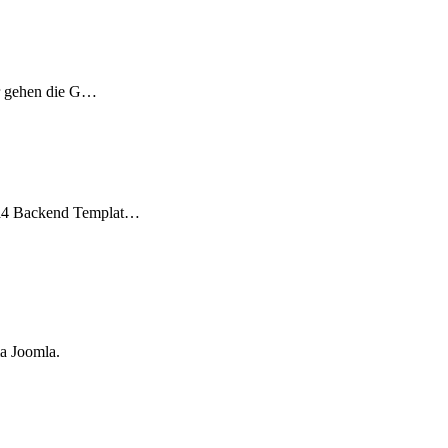
er gehen die G…
mla4 Backend Templat…
ma Joomla.