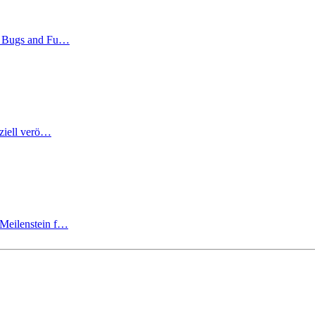
a, Bugs and Fu…
iziell verö…
 Meilenstein f…